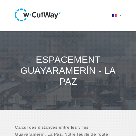
ESPACEMENT
GUAYARAMERÍN - LA
PAZ
Calcul des distances entre les villes
Guayaramerín, La Paz. Notre feuille de route