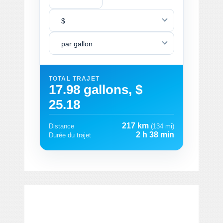
$
par gallon
TOTAL TRAJET
17.98 gallons, $
25.18
217 km
Distance
(134 mi)
2 h 38 min
Durée du trajet