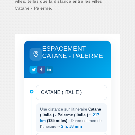
villes, telles que la distance entre les villes
Catane - Palerme.
ESPACEMENT
CATANE - PALERME
Une distance sur l'itinéraire
Catane
( Italie ) - Palerme ( Italie )
~
217
km
(135 miles)
. Durée estimée de
l'itinéraire ~
2 h. 38 min