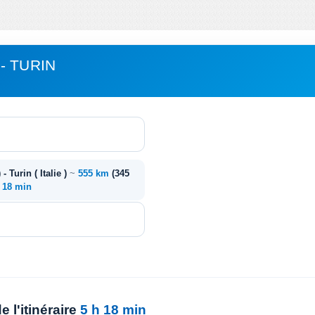
- TURIN
 - Turin ( Italie )
~
555 km
(345
. 18 min
 l'itinéraire
5 h 18 min