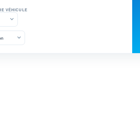
RE VÉHICULE
on