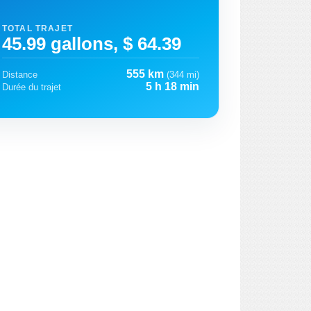
TOTAL TRAJET
45.99 gallons, $ 64.39
555 km
Distance
(344 mi)
5 h 18 min
Durée du trajet