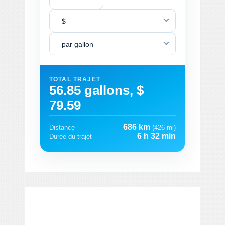
$
par gallon
TOTAL TRAJET
56.85 gallons, $
79.59
686 km
Distance
(426 mi)
6 h 32 min
Durée du trajet