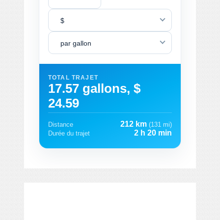
$
par gallon
TOTAL TRAJET
17.57 gallons, $
24.59
212 km
Distance
(131 mi)
2 h 20 min
Durée du trajet