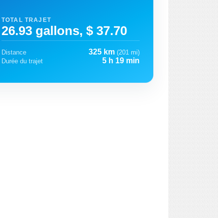
TOTAL TRAJET
26.93 gallons, $ 37.70
325 km
Distance
(201 mi)
5 h 19 min
Durée du trajet