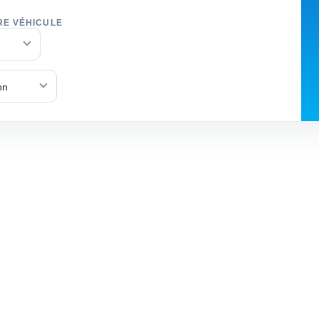
RE VÉHICULE
on