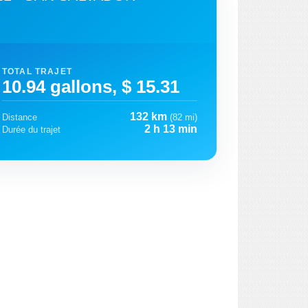
TOTAL TRAJET
10.94 gallons, $ 15.31
132 km
Distance
(82 mi)
2 h 13 min
Durée du trajet