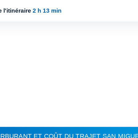
l'itinéraire
2 h 13 min
RBURANT ET COÛT DU TRAJET
SAN MIGUE