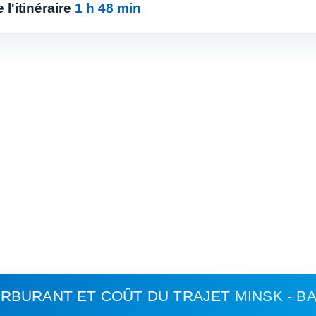
l'itinéraire
1 h 48 min
RBURANT ET COÛT DU TRAJET
MINSK - B