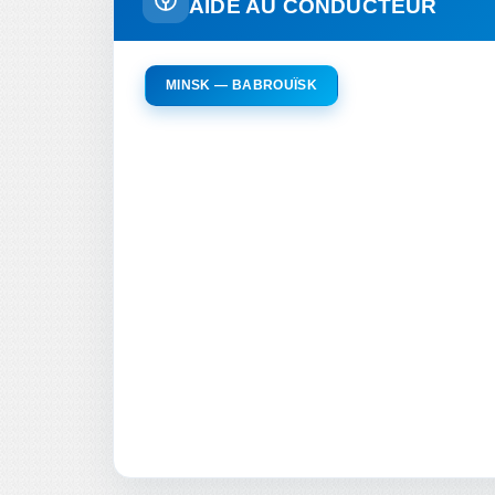
AIDE AU CONDUCTEUR
MINSK — BABROUÏSK