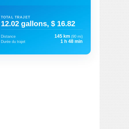
TOTAL TRAJET
12.02 gallons, $ 16.82
145 km
Distance
(90 mi)
1 h 48 min
Durée du trajet