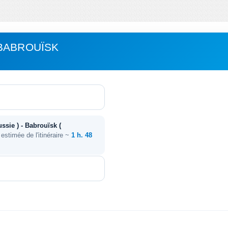
BABROUÏSK
ssie ) - Babrouïsk (
 estimée de l'itinéraire ~
1 h. 48