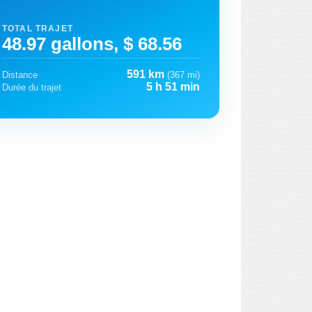
TOTAL TRAJET
48.97 gallons, $ 68.56
591 km
Distance
(367 mi)
5 h 51 min
Durée du trajet