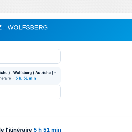
 - WOLFSBERG
che ) - Wolfsberg ( Autriche )
~
inéraire ~
5 h. 51 min
 l'itinéraire
5 h 51 min