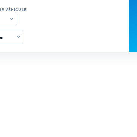
RE VÉHICULE
on