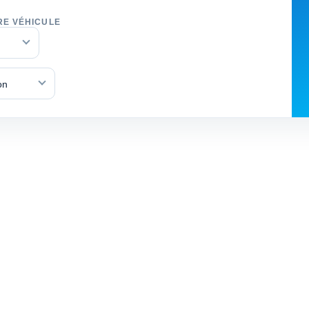
RE VÉHICULE
on