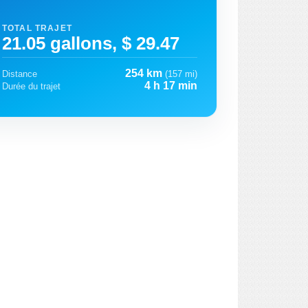
TOTAL TRAJET
21.05 gallons, $ 29.47
254 km
Distance
(157 mi)
4 h 17 min
Durée du trajet