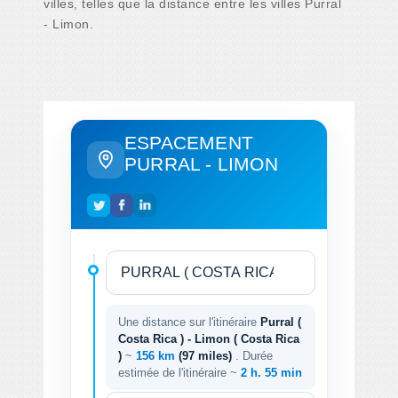
villes, telles que la distance entre les villes Purral
- Limon.
ESPACEMENT
PURRAL - LIMON
Une distance sur l'itinéraire
Purral (
Costa Rica ) - Limon ( Costa Rica
)
~
156 km
(97 miles)
. Durée
estimée de l'itinéraire ~
2 h. 55 min