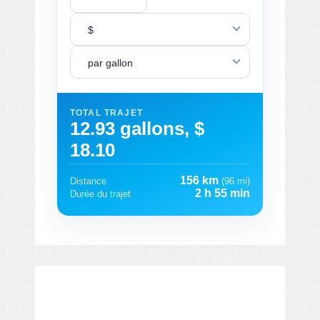
$
par gallon
TOTAL TRAJET
12.93 gallons, $
18.10
156 km
Distance
(96 mi)
2 h 55 min
Durée du trajet