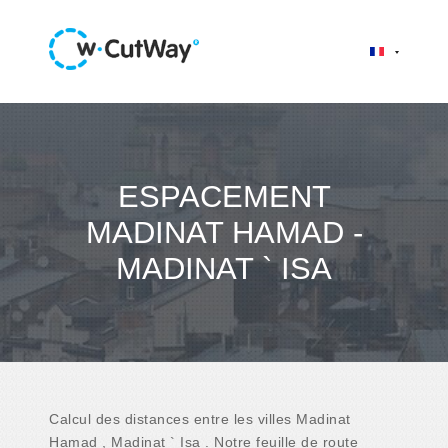
ESPACEMENT
MADINAT HAMAD -
MADINAT ` ISA
Calcul des distances entre les villes Madinat
Hamad , Madinat ` Isa . Notre feuille de route