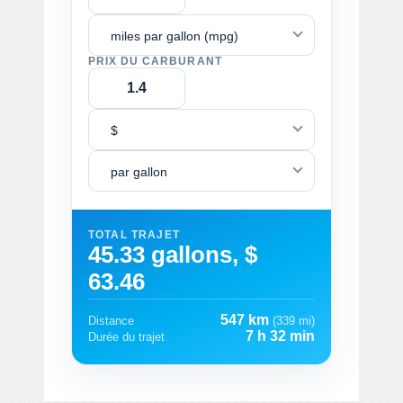
miles par gallon (mpg)
PRIX DU CARBURANT
$
par gallon
TOTAL TRAJET
45.33 gallons, $
63.46
547 km
Distance
(339 mi)
7 h 32 min
Durée du trajet