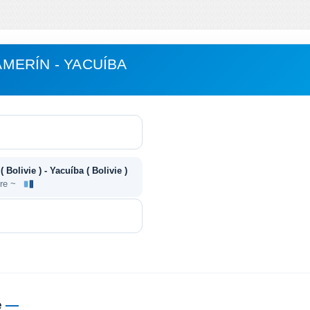
MERÍN - YACUÍBA
Bolivie ) - Yacuíba ( Bolivie )
ire ~
e
—