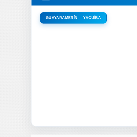
GUAYARAMERÍN — YACUÍBA