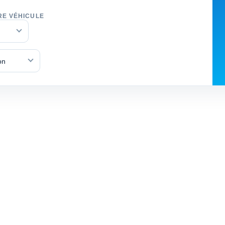
RE VÉHICULE
on