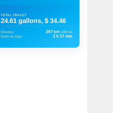
TOTAL TRAJET
24.61 gallons, $ 34.46
297 km
Distance
(184 mi)
2 h 57 min
Durée du trajet