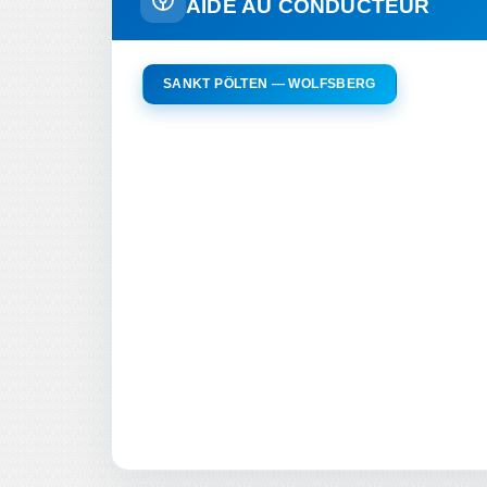
AIDE AU CONDUCTEUR
SANKT PÖLTEN — WOLFSBERG